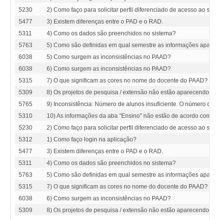
5230
2) Como faço para solicitar perfil diferenciado de acesso ao si
5477
3) Existem diferenças entre o PAD e o RAD.
5311
4) Como os dados são preenchidos no sistema?
5763
5) Como são definidas em qual semestre as informações apare
6038
5) Como surgem as inconsistências no PAAD?
6038
6) Como surgem as inconsistências no PAAD?
5315
7) O que significam as cores no nome do docente do PAAD?
5309
8) Os projetos de pesquisa / extensão não estão aparecendo.
5765
9) Inconsistência: Número de alunos insuficiente. O número de vag
5310
10) As informações da aba "Ensino" não estão de acordo com o 
5230
2) Como faço para solicitar perfil diferenciado de acesso ao si
5312
1) Como faço login na aplicação?
5477
3) Existem diferenças entre o PAD e o RAD.
5311
4) Como os dados são preenchidos no sistema?
5763
5) Como são definidas em qual semestre as informações apare
5315
7) O que significam as cores no nome do docente do PAAD?
6038
6) Como surgem as inconsistências no PAAD?
5309
8) Os projetos de pesquisa / extensão não estão aparecendo.