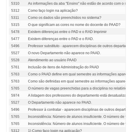
5310
As informações da aba "Ensino" não estão de acordo com o sist
5312
Como faço login na aplicação?
5311
Como os dados são preenchidos no sistema?
5315
O que significam as cores no nome do docente do PAAD?
5478
Existem diferenças entre o PAD e o RAD Imprimir
5477
Existem diferenças entre o PAD e o RAD.
5496
Professor substituto - aparecem disciplinas de outros departam
5527
O novo Departamento não aparece no PAAD.
5528
Atendimento ao usuário PAAD
5761
Inclusão de itens de Administração do PAAD
5763
Como o PAAD define em qual semestre as informações aparec
5763
Como são definidas em qual semestre as informações aparece
5765
O número de vagas preenchidas para a disciplina no relatório R
5974
A listagem dos professores do departamento está desatualizada
5527
O Departamento não aparece no PAAD.
5496
Professor à contratar - aparecem disciplinas de outros departa
5765
Inconsistência: Número de alunos insuficiente. O número de vagas
5765
Inconsistência: Número de alunos insuficiente. O número de vagas 
5312
1) Como faço login na aplicação?