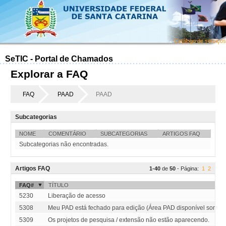
Catálogo de serviços
SeTIC - Portal de Chamados
Explorar a FAQ
FAQ
PAAD
PAAD
Subcategorias
NOME
COMENTÁRIO
SUBCATEGORIAS
ARTIGOS FAQ
Subcategorias não encontradas.
Artigos FAQ
1-40
de
50
- Página:
1
2
FAQ#
TÍTULO
5230
Liberação de acesso
5308
Meu PAD está fechado para edição (Área PAD disponível somente
5309
Os projetos de pesquisa / extensão não estão aparecendo.