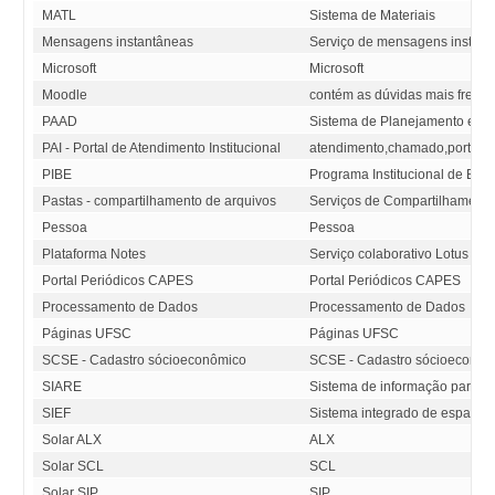
MATL
Sistema de Materiais
Mensagens instantâneas
Serviço de mensagens instant
Microsoft
Microsoft
Moodle
contém as dúvidas mais freque
PAAD
Sistema de Planejamento e A
PAI - Portal de Atendimento Institucional
atendimento,chamado,portal,p
PIBE
Programa Institucional de Bols
Pastas - compartilhamento de arquivos
Serviços de Compartilhamento
Pessoa
Pessoa
Plataforma Notes
Serviço colaborativo Lotus No
Portal Periódicos CAPES
Portal Periódicos CAPES
Processamento de Dados
Processamento de Dados
Páginas UFSC
Páginas UFSC
SCSE - Cadastro sócioeconômico
SCSE - Cadastro sócioeconôm
SIARE
Sistema de informação para A
SIEF
Sistema integrado de espaço fí
Solar ALX
ALX
Solar SCL
SCL
Solar SIP
SIP