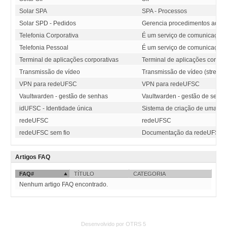
Solar SPA
SPA - Processos
Solar SPD - Pedidos
Gerencia procedimentos adminis
Telefonia Corporativa
É um serviço de comunicação d
Telefonia Pessoal
É um serviço de comunicação d
Terminal de aplicações corporativas
Terminal de aplicações corpora
Transmissão de vídeo
Transmissão de vídeo (streami
VPN para redeUFSC
VPN para redeUFSC
Vaultwarden - gestão de senhas
Vaultwarden - gestão de senh
idUFSC - Identidade única
Sistema de criação de uma ide
redeUFSC
redeUFSC
redeUFSC sem fio
Documentação da redeUFSC s
Artigos FAQ
FAQ#
TÍTULO
CATEGORIA
Nenhum artigo FAQ encontrado.
Desenvolvido por OTRS 5