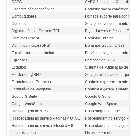
CAPG
CAPG Sistema de Controle Ac
Cadastro sócioeconômico
Cadastro sócioeconômico e Be
Computadores
Fornece suporte para configu
Códigos
Serviço de versionamento de 
Digitador Atos e-Pessoal TCU
Digitador Atos e-Pessoal TCU
Domínios ufsc.br
Domínios ufsc.br
Domínios ufsc.br (DNS)
Domínios ufsc.br (DNS)
E-mail - correio eletrônico
Provê o serviço de correio el
Egressos
Egressos da UFSC
Estágios
Sistema de Publicação de Vag
FileSender@RNP
Serviços de envio de arquivos
Formulário de Extensão
Controle e gerenciamento dos 
Formulário de Pesquisa
Controle e gerenciamento dos 
Google G-Suite
Google G-Suite
Google WorkSpace
Google WorkSpace
Hospedagem de sites
Hospedagem de sites
Hospedagem no serviço Páginas@UFSC
Hospedagem no serviço Pág
Hospedagem no serviço Sites@UFSC
Hospedagem no serviço Sit
Listas de e-mail
Listas de e-mail