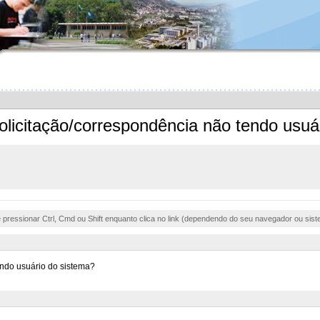
licitação/correspondência não tendo usuá
e pressionar Ctrl, Cmd ou Shift enquanto clica no link (dependendo do seu navegador ou sist