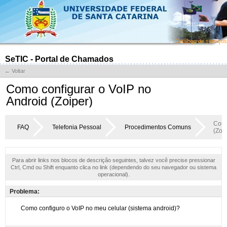
Catálogo de serviços
SeTIC - Portal de Chamados
← Voltar
Como configurar o VoIP no
Android (Zoiper)
Como
FAQ
Telefonia Pessoal
Procedimentos Comuns
(Zoip
Para abrir links nos blocos de descrição seguintes, talvez você precise pressionar
Ctrl, Cmd ou Shift enquanto clica no link (dependendo do seu navegador ou sistema
operacional).
Problema: