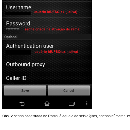
Obs.: A senha cadastrada no Ramal é aquele de seis dígitos, apenas números, cr