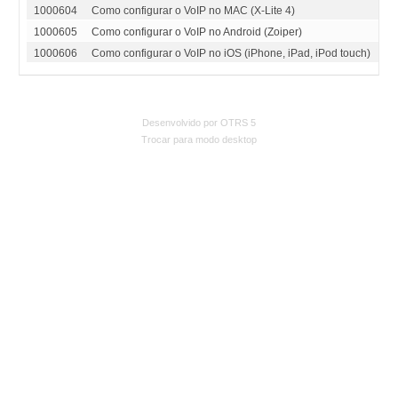
1000604
Como configurar o VoIP no MAC (X-Lite 4)
Te
1000605
Como configurar o VoIP no Android (Zoiper)
Te
1000606
Como configurar o VoIP no iOS (iPhone, iPad, iPod touch)
Te
Desenvolvido por OTRS 5
Trocar para modo desktop