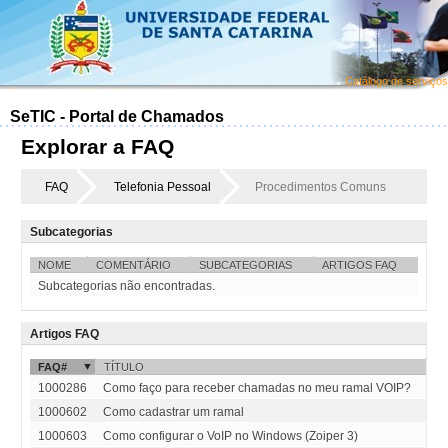
Catálogo de serviços
SeTIC - Portal de Chamados
Explorar a FAQ
FAQ
Telefonia Pessoal
Procedimentos Comuns
Subcategorias
NOME
COMENTÁRIO
SUBCATEGORIAS
ARTIGOS FAQ
Subcategorias não encontradas.
Artigos FAQ
FAQ#
TÍTULO
C
1000286
Como faço para receber chamadas no meu ramal VOIP?
Te
1000602
Como cadastrar um ramal
Te
1000603
Como configurar o VoIP no Windows (Zoiper 3)
Te