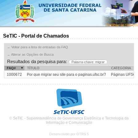
Catálogo de serviços
SeTIC - Portal de Chamados
← Voltar para a lista de entradas da FAQ
← Alterar as Opções de Busca
Resultados da pesquisa para:
Palavra-chave: migrar
FAQ#
TÍTULO
CATEGORIA
1000672
Por que migrar seu site para o paginas.ufsc.br?
Páginas UFSC:
© SeTIC - Superintendência de Governança Eletrônica e Tecnologia da
Informação e Comunicação
Desenvolvido por OTRS 5