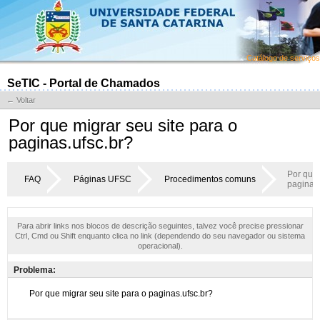
Catálogo de serviços
SeTIC - Portal de Chamados
← Voltar
Por que migrar seu site para o
paginas.ufsc.br?
Por que 
FAQ
Páginas UFSC
Procedimentos comuns
paginas.
Para abrir links nos blocos de descrição seguintes, talvez você precise pressionar
Ctrl, Cmd ou Shift enquanto clica no link (dependendo do seu navegador ou sistema
operacional).
Problema: