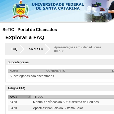
SeTIC - Portal de Chamados
Explorar a FAQ
Apresentações em vídeos-tutorias
FAQ
Solar SPA
do SPA
Subcategorias
NOME
COMENTÁRIO
S
Subcategorias não encontradas.
Artigos FAQ
FAQ#
TÍTULO
5470
Manuais e vídeos do SPA e sistema de Pedidos
5470
Apostilas/Manuais do Sistema Solar