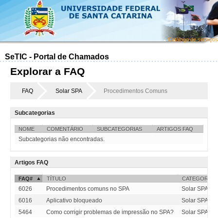
Catálogo de serviços
SeTIC - Portal de Chamados
Explorar a FAQ
FAQ
Solar SPA
Procedimentos Comuns
Subcategorias
NOME
COMENTÁRIO
SUBCATEGORIAS
ARTIGOS FAQ
Subcategorias não encontradas.
Artigos FAQ
FAQ#
TÍTULO
CATEGORIA
6026
Procedimentos comuns no SPA
Solar SPA::P
6016
Aplicativo bloqueado
Solar SPA::P
5464
Como corrigir problemas de impressão no SPA?
Solar SPA::P