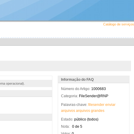
Catálogo de serviços
Informação do FAQ
ema operacional).
Número do Artigo:
1000683
Categoria:
FileSender@RNP
Palavras-chave:
filesender
enviar
arquivos
arquivos
grandes
Estado:
público (todos)
Nota:
0 de 5
Votos:
0