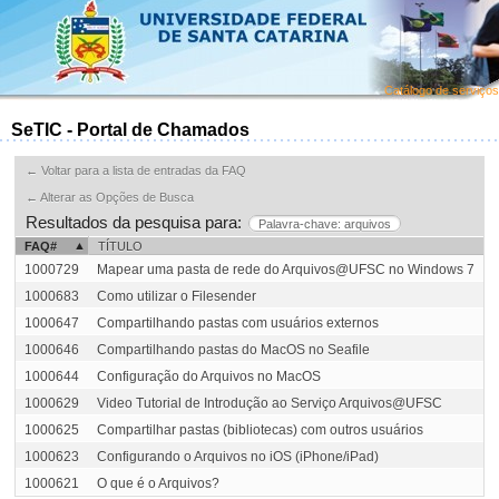
Catálogo de serviços
SeTIC - Portal de Chamados
← Voltar para a lista de entradas da FAQ
← Alterar as Opções de Busca
Resultados da pesquisa para:
Palavra-chave: arquivos
FAQ#
TÍTULO
1000729
Mapear uma pasta de rede do Arquivos@UFSC no Windows 7
A
1000683
Como utilizar o Filesender
1000647
Compartilhando pastas com usuários externos
A
1000646
Compartilhando pastas do MacOS no Seafile
1000644
Configuração do Arquivos no MacOS
1000629
Video Tutorial de Introdução ao Serviço Arquivos@UFSC
A
1000625
Compartilhar pastas (bibliotecas) com outros usuários
1000623
Configurando o Arquivos no iOS (iPhone/iPad)
1000621
O que é o Arquivos?
A