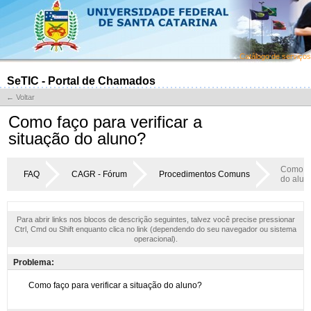
Catálogo de serviços
SeTIC - Portal de Chamados
← Voltar
Como faço para verificar a
situação do aluno?
Como faç
FAQ
CAGR - Fórum
Procedimentos Comuns
do alun
Para abrir links nos blocos de descrição seguintes, talvez você precise pressionar
Ctrl, Cmd ou Shift enquanto clica no link (dependendo do seu navegador ou sistema
operacional).
Problema: