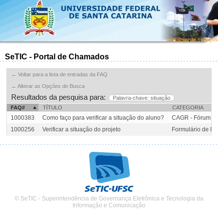
Catálogo de serviços
SeTIC - Portal de Chamados
← Voltar para a lista de entradas da FAQ
← Alterar as Opções de Busca
Resultados da pesquisa para:
Palavra-chave: situação
FAQ#
TÍTULO
CATEGORIA
1000383
Como faço para verificar a situação do aluno?
CAGR - Fórum::
1000256
Verificar a situação do projeto
Formulário de Pe
© SeTIC - Superintendência de Governança Eletrônica e Tecnologia da
Informação e Comunicação