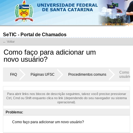
Catálogo de serviços
SeTIC - Portal de Chamados
← Voltar
Como faço para adicionar um
novo usuário?
Como fa
FAQ
Páginas UFSC
Procedimentos comuns
usuário
Para abrir links nos blocos de descrição seguintes, talvez você precise pressionar
Ctrl, Cmd ou Shift enquanto clica no link (dependendo do seu navegador ou sistema
operacional).
Problema: