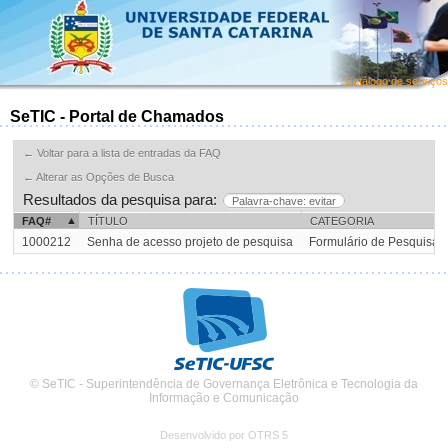
Catálogo de serviços
SeTIC - Portal de Chamados
← Voltar para a lista de entradas da FAQ
← Alterar as Opções de Busca
Resultados da pesquisa para:
Palavra-chave: evitar
FAQ#
TÍTULO
CATEGORIA
1000212
Senha de acesso projeto de pesquisa
Formulário de Pesquisa
© SeTIC - Superintendência de Governança Eletrônica e Tecnologia da
Informação e Comunicação
Desenvolvido por OTRS 5