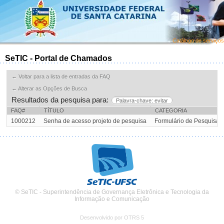
Catálogo de serviços
SeTIC - Portal de Chamados
← Voltar para a lista de entradas da FAQ
← Alterar as Opções de Busca
Resultados da pesquisa para:
Palavra-chave: evitar
FAQ#
TÍTULO
CATEGORIA
1000212
Senha de acesso projeto de pesquisa
Formulário de Pesquisa
© SeTIC - Superintendência de Governança Eletrônica e Tecnologia da
Informação e Comunicação
Desenvolvido por OTRS 5