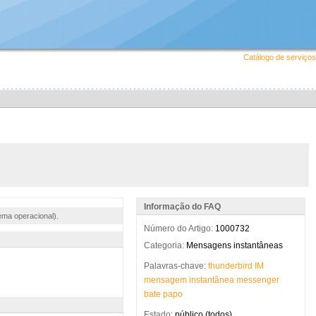
Catálogo de serviços
Informação do FAQ
ema operacional).
Número do Artigo:
1000732
Categoria:
Mensagens instantâneas
Palavras-chave:
thunderbird
IM
mensagem
instantânea
messenger
bate
papo
Estado:
público (todos)