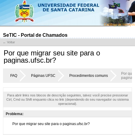
Catálogo de serviços
SeTIC - Portal de Chamados
← Voltar
Por que migrar seu site para o
paginas.ufsc.br?
Por que 
FAQ
Páginas UFSC
Procedimentos comuns
paginas.
Para abrir links nos blocos de descrição seguintes, talvez você precise pressionar
Ctrl, Cmd ou Shift enquanto clica no link (dependendo do seu navegador ou sistema
operacional).
Problema: