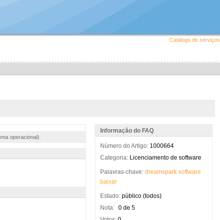
Catálogo de serviços
Informação do FAQ
ema operacional).
Número do Artigo:
1000664
Categoria:
Licenciamento de software
Palavras-chave:
dreamspark
software
baixar
Estado:
público (todos)
Nota:
0 de 5
Votos:
0