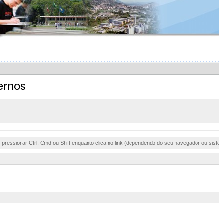
ernos
e pressionar Ctrl, Cmd ou Shift enquanto clica no link (dependendo do seu navegador ou sist