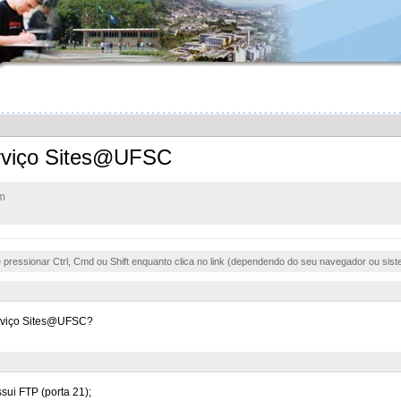
erviço Sites@UFSC
m
e pressionar Ctrl, Cmd ou Shift enquanto clica no link (dependendo do seu navegador ou sist