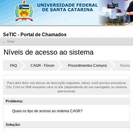
Catálogo de serviços
SeTIC - Portal de Chamados
← Voltar
Níveis de acesso ao sistema
FAQ
CAGR - Fórum
Procedimentos Comuns
Níveis 
Para abrir links nos blocos de descrição seguintes, talvez você precise pressionar
Ctrl, Cmd ou Shift enquanto clica no link (dependendo do seu navegador ou sistema
operacional).
Problema:
Solução: