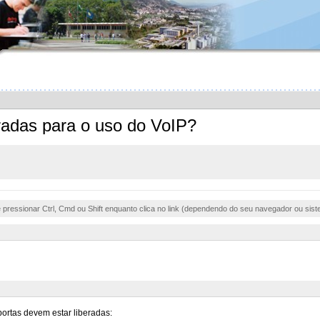
eradas para o uso do VoIP?
e pressionar Ctrl, Cmd ou Shift enquanto clica no link (dependendo do seu navegador ou sist