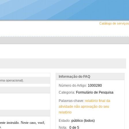
Catálogo de serviços
Informação do FAQ
ema operacional).
Número do Artigo:
1000280
Categoria:
Formulário de Pesquisa
Palavras-chave:
relatório
final
da
atividade
não
aprovação
do
seu
relatório
Estado:
público (todos)
Nota:
0 de 5