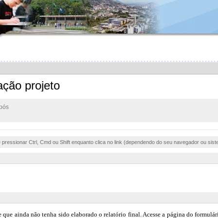
vação projeto
após
e pressionar Ctrl, Cmd ou Shift enquanto clica no link (dependendo do seu navegador ou sist