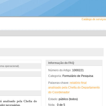
Catálogo de serviços
Informação do FAQ
ema operacional).
Número do Artigo:
1000221
Categoria:
Formulário de Pesquisa
Palavras-chave:
relatório
final
analisado
pela
Chefia
do
Departamento
do
Coordenador
Estado:
público (todos)
Nota:
0 de 5