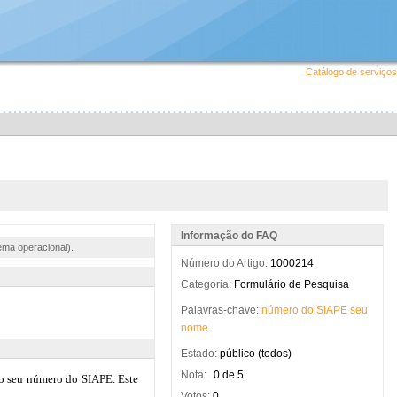
Catálogo de serviços
Informação do FAQ
ema operacional).
Número do Artigo:
1000214
Categoria:
Formulário de Pesquisa
Palavras-chave:
número
do
SIAPE
seu
nome
Estado:
público (todos)
Nota:
0 de 5
Votos:
0