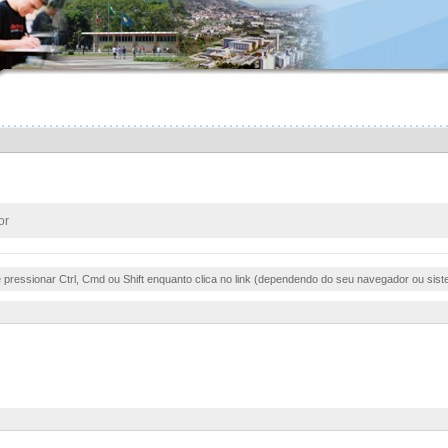
or
e pressionar Ctrl, Cmd ou Shift enquanto clica no link (dependendo do seu navegador ou sist