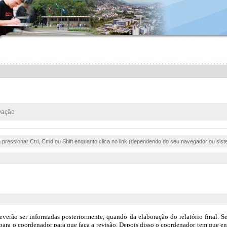
vação
e pressionar Ctrl, Cmd ou Shift enquanto clica no link (dependendo do seu navegador ou sist