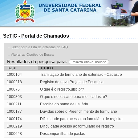
SeTIC - Portal de Chamados
← Voltar para a lista de entradas da FAQ
← Alterar as Opções de Busca
Resultados da pesquisa para:
Palavra-chave: usuario
FAQ#
TÍTULO
1000164
Tramitação do formulário de extensão - Cadastro
1000218
Registro de novo Projeto de Pesquisa
100075
O que é o registro.ufsc.br?
1000303
O que é necessário para meu cadastro?
1000211
Escolha do nome de usuário
1000177
Dúvidas sobre o Preenchimento de formulário
1000174
Dificuldade para acesso ao formulário de registro
1000219
Dificuldade acesso ao formulário de registro
1000648
Descompartilhando pastas