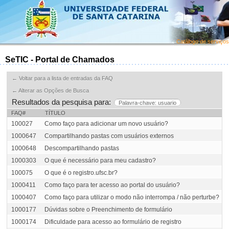
Catálogo de serviços
SeTIC - Portal de Chamados
← Voltar para a lista de entradas da FAQ
← Alterar as Opções de Busca
Resultados da pesquisa para:
Palavra-chave: usuario
FAQ#
TÍTULO
100027
Como faço para adicionar um novo usuário?
1000647
Compartilhando pastas com usuários externos
1000648
Descompartilhando pastas
1000303
O que é necessário para meu cadastro?
100075
O que é o registro.ufsc.br?
1000411
Como faço para ter acesso ao portal do usuário?
1000407
Como faço para utilizar o modo não interrompa / não perturbe?
1000177
Dúvidas sobre o Preenchimento de formulário
1000174
Dificuldade para acesso ao formulário de registro