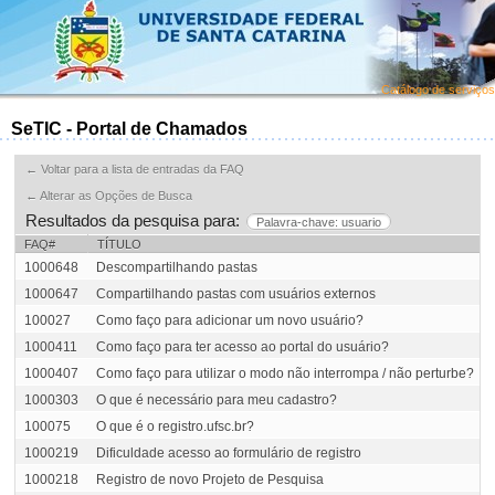
Catálogo de serviços
SeTIC - Portal de Chamados
← Voltar para a lista de entradas da FAQ
← Alterar as Opções de Busca
Resultados da pesquisa para:
Palavra-chave: usuario
FAQ#
TÍTULO
1000648
Descompartilhando pastas
1000647
Compartilhando pastas com usuários externos
100027
Como faço para adicionar um novo usuário?
1000411
Como faço para ter acesso ao portal do usuário?
1000407
Como faço para utilizar o modo não interrompa / não perturbe?
1000303
O que é necessário para meu cadastro?
100075
O que é o registro.ufsc.br?
1000219
Dificuldade acesso ao formulário de registro
1000218
Registro de novo Projeto de Pesquisa