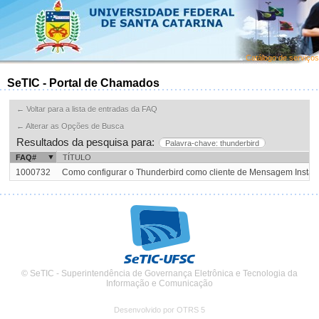
Catálogo de serviços
SeTIC - Portal de Chamados
← Voltar para a lista de entradas da FAQ
← Alterar as Opções de Busca
Resultados da pesquisa para:
Palavra-chave: thunderbird
FAQ#
TÍTULO
1000732
Como configurar o Thunderbird como cliente de Mensagem Inst
© SeTIC - Superintendência de Governança Eletrônica e Tecnologia da
Informação e Comunicação
Desenvolvido por OTRS 5