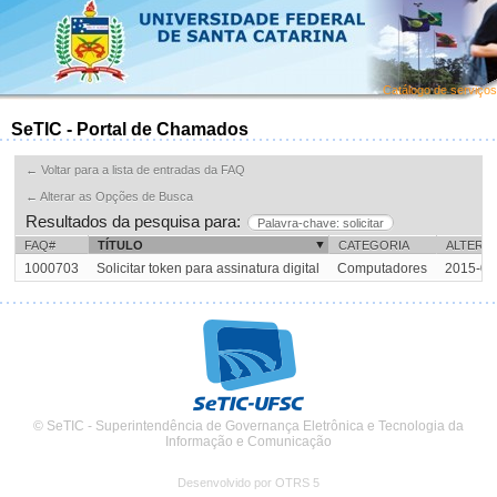
Catálogo de serviços
SeTIC - Portal de Chamados
← Voltar para a lista de entradas da FAQ
← Alterar as Opções de Busca
Resultados da pesquisa para:
Palavra-chave: solicitar
FAQ#
TÍTULO
CATEGORIA
ALTERA
1000703
Solicitar token para assinatura digital
Computadores
2015-02
© SeTIC - Superintendência de Governança Eletrônica e Tecnologia da
Informação e Comunicação
Desenvolvido por OTRS 5