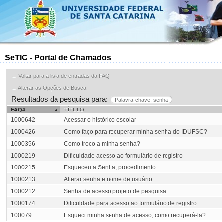
SeTIC - Portal de Chamados
← Voltar para a lista de entradas da FAQ
← Alterar as Opções de Busca
Resultados da pesquisa para:
Palavra-chave: senha
FAQ#
TÍTULO
1000642
Acessar o histórico escolar
1000426
Como faço para recuperar minha senha do IDUFSC?
1000356
Como troco a minha senha?
1000219
Dificuldade acesso ao formulário de registro
1000215
Esqueceu a Senha, procedimento
1000213
Alterar senha e nome de usuário
1000212
Senha de acesso projeto de pesquisa
1000174
Dificuldade para acesso ao formulário de registro
100079
Esqueci minha senha de acesso, como recuperá-la?