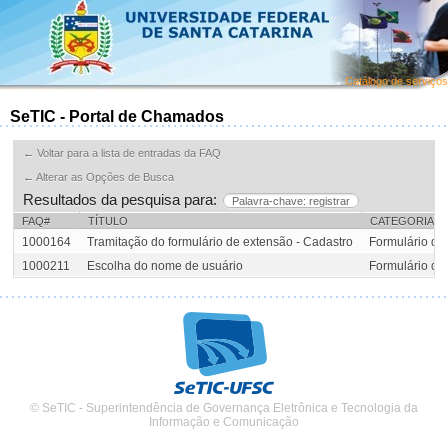
Catálogo de serviços
SeTIC - Portal de Chamados
← Voltar para a lista de entradas da FAQ
← Alterar as Opções de Busca
Resultados da pesquisa para:
Palavra-chave: registrar
FAQ#
TÍTULO
CATEGORIA
1000164
Tramitação do formulário de extensão - Cadastro
Formulário de
1000211
Escolha do nome de usuário
Formulário de
© SeTIC - Superintendência de Governança Eletrônica e Tecnologia da
Informação e Comunicação