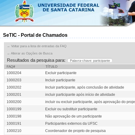
SeTIC - Portal de Chamados
← Voltar para a lista de entradas da FAQ
← Alterar as Opções de Busca
Resultados da pesquisa para:
Palavra-chave: participante
FAQ#
TÍTULO
1000204
Excluir participante
1000203
Incluir participante
1000202
Incluir participante, após conclusão de atividade
1000201
incluir participante após início de atividade
1000200
incluir ou excluir participante, após aprovação do proje
1000199
Excluir ou substituir participante
1000198
Não aprovação de um participante
1000191
Participantes externos da UFSC
1000210
Coordenador de projeto de pesquisa