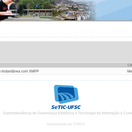
CA
m Instantânea com XMPP
Me
 - Superintendência de Governança Eletrônica e Tecnologia da Informação e Com
Desenvolvido por OTRS 5