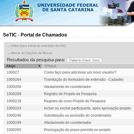
SeTIC - Portal de Chamados
← Voltar para a lista de entradas da FAQ
← Alterar as Opções de Busca
Resultados da pesquisa para:
Palavra-chave: novo
FAQ#
TÍTULO
100027
Como faço para adicionar um novo usuário?
1000164
Tramitação do formulário de extensão - Cadastro
1000206
Afastamento do coordenador
1000209
Registro de Projeto de Pesquisa
1000218
Registro de novo Projeto de Pesquisa
1000243
incluir ou excluir participante, após aprovação projeto
1000248
Substituição ou exclusão do coordenador
1000249
Afastamento do coordenador
1000265
Prorrogação do prazo previsto no projeto