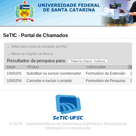
Catálogo de serviços
SeTIC - Portal de Chamados
← Voltar para a lista de entradas da FAQ
← Alterar as Opções de Busca
Resultados da pesquisa para:
Palavra-chave: motivos
FAQ#
TÍTULO
CATEGORIA
AL
1000205
Substituir ou excluir coordenador
Formulário de Extensão
201
1000254
Cancelar e excluir o projeto
Formulário de Pesquisa
201
© SeTIC - Superintendência de Governança Eletrônica e Tecnologia da
Informação e Comunicação