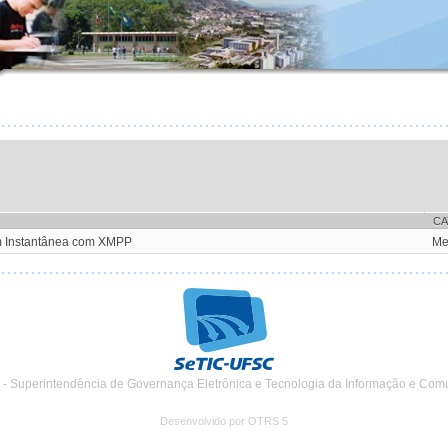
CA
m Instantânea com XMPP
Me
 - Superintendência de Governança Eletrônica e Tecnologia da Informação e Com
Desenvolvido por OTRS 5