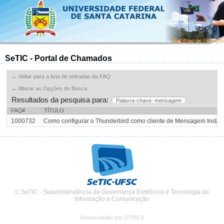
Catálogo de serviços
SeTIC - Portal de Chamados
← Voltar para a lista de entradas da FAQ
← Alterar as Opções de Busca
Resultados da pesquisa para:
Palavra-chave: mensagem
FAQ#
TÍTULO
1000732
Como configurar o Thunderbird como cliente de Mensagem Inst
© SeTIC - Superintendência de Governança Eletrônica e Tecnologia da
Informação e Comunicação
Desenvolvido por OTRS 5