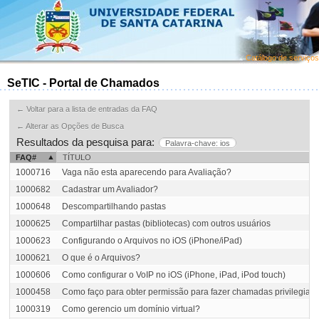
Catálogo de serviços
SeTIC - Portal de Chamados
← Voltar para a lista de entradas da FAQ
← Alterar as Opções de Busca
Resultados da pesquisa para:
Palavra-chave: ios
FAQ#
TÍTULO
1000716
Vaga não esta aparecendo para Avaliação?
1000682
Cadastrar um Avaliador?
1000648
Descompartilhando pastas
1000625
Compartilhar pastas (bibliotecas) com outros usuários
1000623
Configurando o Arquivos no iOS (iPhone/iPad)
1000621
O que é o Arquivos?
1000606
Como configurar o VoIP no iOS (iPhone, iPad, iPod touch)
1000458
Como faço para obter permissão para fazer chamadas privilegiadas
1000319
Como gerencio um domínio virtual?