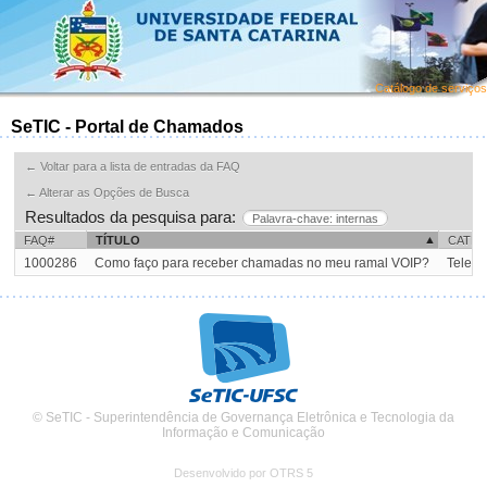
Catálogo de serviços
SeTIC - Portal de Chamados
← Voltar para a lista de entradas da FAQ
← Alterar as Opções de Busca
Resultados da pesquisa para:
Palavra-chave: internas
FAQ#
TÍTULO
CATEG
1000286
Como faço para receber chamadas no meu ramal VOIP?
Telefo
© SeTIC - Superintendência de Governança Eletrônica e Tecnologia da
Informação e Comunicação
Desenvolvido por OTRS 5