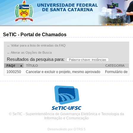
Catálogo de serviços
SeTIC - Portal de Chamados
← Voltar para a lista de entradas da FAQ
← Alterar as Opções de Busca
Resultados da pesquisa para:
Palavra-chave: instâncias
FAQ#
TÍTULO
CATEGORIA
1000250
Cancelar e excluir o projeto, mesmo aprovado
Formulário de P
© SeTIC - Superintendência de Governança Eletrônica e Tecnologia da
Informação e Comunicação
Desenvolvido por OTRS 5