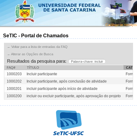
Catálogo de serviços
SeTIC - Portal de Chamados
← Voltar para a lista de entradas da FAQ
← Alterar as Opções de Busca
Resultados da pesquisa para:
Palavra-chave: incluir
FAQ#
TÍTULO
CATE
1000203
Incluir participante
Formul
1000202
Incluir participante, após conclusão de atividade
Formul
1000201
incluir participante após início de atividade
Formul
1000200
incluir ou excluir participante, após aprovação do projeto
Formul