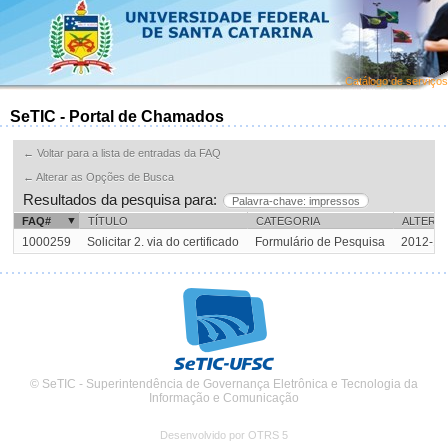
Catálogo de serviços
SeTIC - Portal de Chamados
← Voltar para a lista de entradas da FAQ
← Alterar as Opções de Busca
Resultados da pesquisa para:
Palavra-chave: impressos
FAQ#
TÍTULO
CATEGORIA
ALTERA
1000259
Solicitar 2. via do certificado
Formulário de Pesquisa
2012-11
© SeTIC - Superintendência de Governança Eletrônica e Tecnologia da
Informação e Comunicação
Desenvolvido por OTRS 5