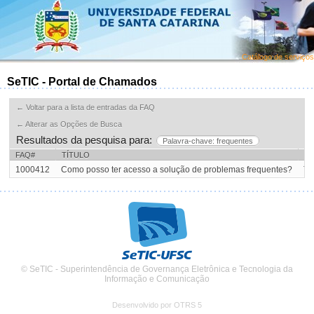
Catálogo de serviços
SeTIC - Portal de Chamados
← Voltar para a lista de entradas da FAQ
← Alterar as Opções de Busca
Resultados da pesquisa para:
Palavra-chave: frequentes
FAQ#
TÍTULO
C
1000412
Como posso ter acesso a solução de problemas frequentes?
Te
© SeTIC - Superintendência de Governança Eletrônica e Tecnologia da
Informação e Comunicação
Desenvolvido por OTRS 5