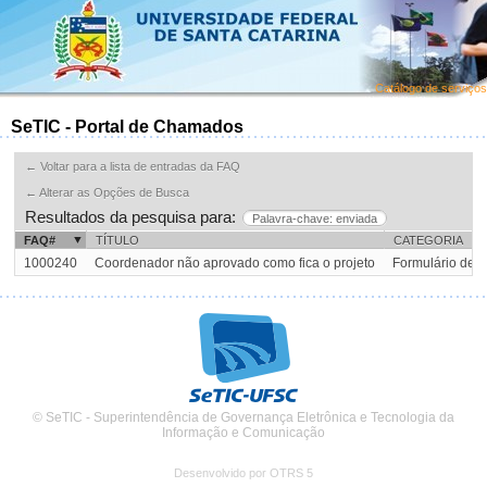
Catálogo de serviços
SeTIC - Portal de Chamados
← Voltar para a lista de entradas da FAQ
← Alterar as Opções de Busca
Resultados da pesquisa para:
Palavra-chave: enviada
FAQ#
TÍTULO
CATEGORIA
1000240
Coordenador não aprovado como fica o projeto
Formulário de 
© SeTIC - Superintendência de Governança Eletrônica e Tecnologia da
Informação e Comunicação
Desenvolvido por OTRS 5